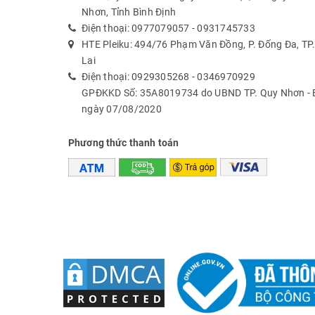
Nhơn, Tỉnh Bình Định
Điện thoại:
0977079057
-
0931745733
HTE Pleiku: 494/76 Phạm Văn Đồng, P. Đống Đa, TP. 
Lai
Điện thoại:
0929305268
-
0346970929
GPĐKKD Số: 35A8019734 do UBND TP. Quy Nhơn - B
ngày 07/08/2020
Phương thức thanh toán