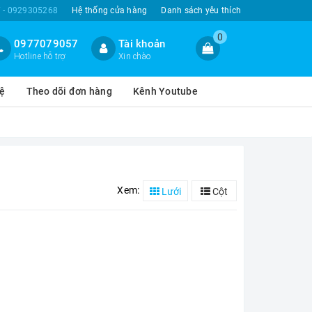
 - 0929305268
Hệ thống cửa hàng
Danh sách yêu thích
0
0977079057
Tài khoản
Hotline hỗ trợ
Xin chào
hệ
Theo dõi đơn hàng
Kênh Youtube
Xem:
Lưới
Cột