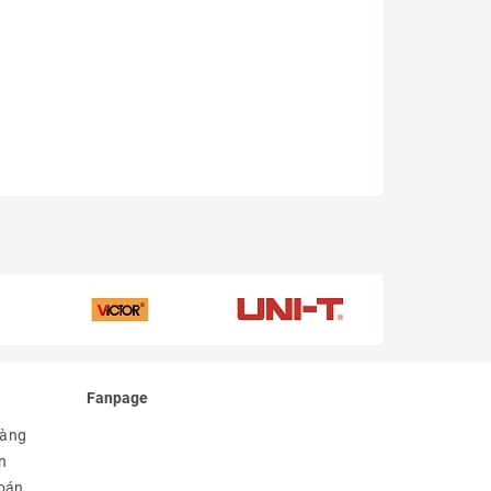
Fanpage
hàng
n
toán