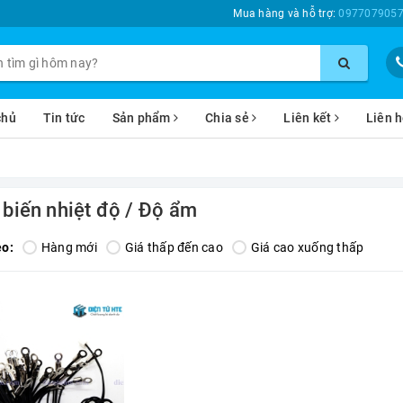
Mua hàng và hỗ trợ:
0977079057
chủ
Tin tức
Sản phẩm
Chia sẻ
Liên kết
Liên 
 biến nhiệt độ / Độ ẩm
eo:
Hàng mới
Giá thấp đến cao
Giá cao xuống thấp