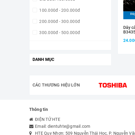
100.000đ - 200.000đ
200.000đ - 300.000đ
Dây c
B3435
300.000đ - 500.000đ
dài 1
24.00
500.000đ - 1.000.000đ
Giá trên 1.000.000đ
DANH MỤC
CÁC THƯƠNG HIỆU LỚN
Thông tin
ĐIỆN TỬ HTE
Email:
dientuhte@gmail.com
HTE Quy Nhơn: 509 Nguyễn Thái Học, P. Nguyễn Văn