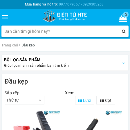
Mua hàng và hỗ trợ:
0977079057 - 0929305268
0
Toggle
navigation
Trang chủ
Đầu kẹp
BỘ LỌC SẢN PHẨM
Giúp lọc nhanh sản phẩm bạn tìm kiếm
Đầu kẹp
Sắp xếp:
Xem:
Thứ tự
Lưới
Cột