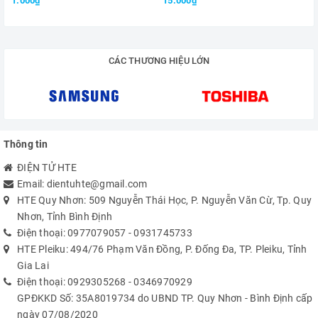
1.000₫
15.000₫
CÁC THƯƠNG HIỆU LỚN
Thông tin
ĐIỆN TỬ HTE
Email:
dientuhte@gmail.com
HTE Quy Nhơn: 509 Nguyễn Thái Học, P. Nguyễn Văn Cừ, Tp. Quy
Nhơn, Tỉnh Bình Định
Điện thoại:
0977079057
-
0931745733
HTE Pleiku: 494/76 Phạm Văn Đồng, P. Đống Đa, TP. Pleiku, Tỉnh
Gia Lai
Điện thoại:
0929305268
-
0346970929
GPĐKKD Số: 35A8019734 do UBND TP. Quy Nhơn - Bình Định cấp
ngày 07/08/2020