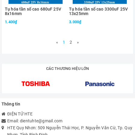
Tụ hóa tần số cao 680uF 25V
Tụ hóa tần số cao 3300uF 25V
8x16mm
13x25mm
1.400₫
3.000₫
«
1
2
»
CÁC THƯƠNG HIỆU LỚN
Thông tin
ĐIỆN TỬ HTE
Email:
dientuhte@gmail.com
HTE Quy Nhơn: 509 Nguyễn Thái Học, P. Nguyễn Văn Cừ, Tp. Quy
Nhơn, Tỉnh Bình Định