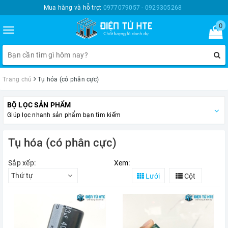
Mua hàng và hỗ trợ:
0977079057 - 0929305268
0
Toggle
navigation
Trang chủ
Tụ hóa (có phân cực)
BỘ LỌC SẢN PHẨM
Giúp lọc nhanh sản phẩm bạn tìm kiếm
Tụ hóa (có phân cực)
Sắp xếp:
Xem:
Thứ tự
Lưới
Cột