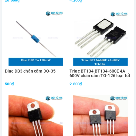
20.000₫
4.200₫
Diac DB3 chân cắm DO-35
Triac BT134 BT134-600E 4A
600V chân cắm TO-126 loại tốt
500₫
2.800₫