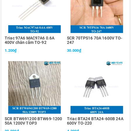
Triac 97A6 MAC97A6 0.6A
SCR 70TPS16 70A 1600V TO-
400V chân cắm TO-92
247
1.200₫
30.000₫
SCR BTW691200 BTW69-1200
Triac BTA24 BTA24-600B 24A
50A 1200V TOP3
600V TO-220