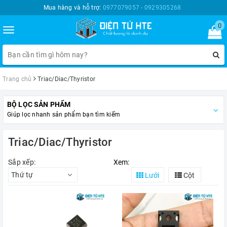
Mua hàng và hỗ trợ:
0977079057 - 0929305268
0
Toggle
navigation
Trang chủ
Triac/Diac/Thyristor
BỘ LỌC SẢN PHẨM
Giúp lọc nhanh sản phẩm bạn tìm kiếm
Triac/Diac/Thyristor
Sắp xếp:
Xem:
Thứ tự
Lưới
Cột