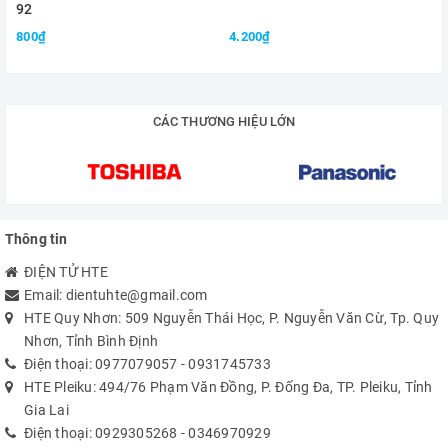
92
800₫
4.200₫
CÁC THƯƠNG HIỆU LỚN
Thông tin
ĐIỆN TỬ HTE
Email:
dientuhte@gmail.com
HTE Quy Nhơn: 509 Nguyễn Thái Học, P. Nguyễn Văn Cừ, Tp. Quy
Nhơn, Tỉnh Bình Định
Điện thoại:
0977079057
-
0931745733
HTE Pleiku: 494/76 Phạm Văn Đồng, P. Đống Đa, TP. Pleiku, Tỉnh
Gia Lai
Điện thoại:
0929305268
-
0346970929