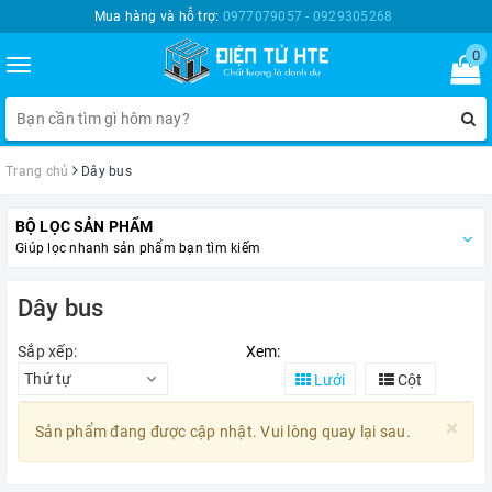
Mua hàng và hỗ trợ:
0977079057 - 0929305268
0
Toggle
navigation
Trang chủ
Dây bus
BỘ LỌC SẢN PHẨM
Giúp lọc nhanh sản phẩm bạn tìm kiếm
Dây bus
Sắp xếp:
Xem:
Thứ tự
Lưới
Cột
×
Sản phẩm đang được cập nhật. Vui lòng quay lại sau.