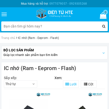
Mua hàng và hỗ trợ:
0977079057 - 0929305268
0
Toggle
navigation
Trang chủ
IC nhớ (Ram - Eeprom - Flash)
BỘ LỌC SẢN PHẨM
Giúp lọc nhanh sản phẩm bạn tìm kiếm
IC nhớ (Ram - Eeprom - Flash)
Sắp xếp:
Xem:
Thứ tự
Lưới
Cột