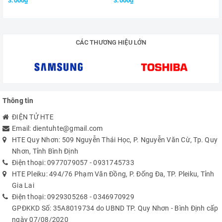
3.000₫
3.000₫
CÁC THƯƠNG HIỆU LỚN
Thông tin
ĐIỆN TỬ HTE
Email:
dientuhte@gmail.com
HTE Quy Nhơn: 509 Nguyễn Thái Học, P. Nguyễn Văn Cừ, Tp. Quy
Nhơn, Tỉnh Bình Định
Điện thoại:
0977079057
-
0931745733
HTE Pleiku: 494/76 Phạm Văn Đồng, P. Đống Đa, TP. Pleiku, Tỉnh
Gia Lai
Điện thoại:
0929305268
-
0346970929
GPĐKKD Số: 35A8019734 do UBND TP. Quy Nhơn - Bình Định cấp
ngày 07/08/2020