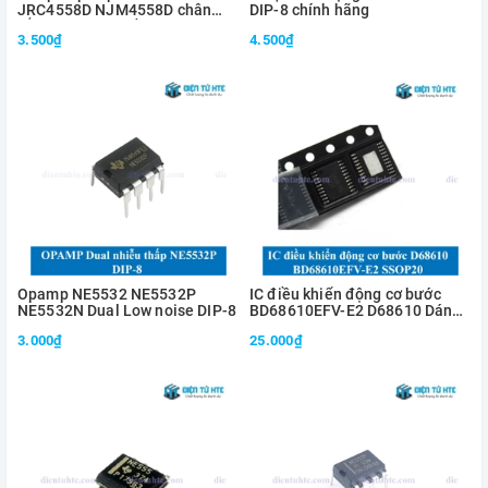
JRC4558D NJM4558D chân
DIP-8 chính hãng
cắm DIP-8 loại tốt
3.500₫
4.500₫
Opamp NE5532 NE5532P
IC điều khiển động cơ bước
NE5532N Dual Low noise DIP-8
BD68610EFV-E2 D68610 Dán
SSOP20 36V 1A
3.000₫
25.000₫