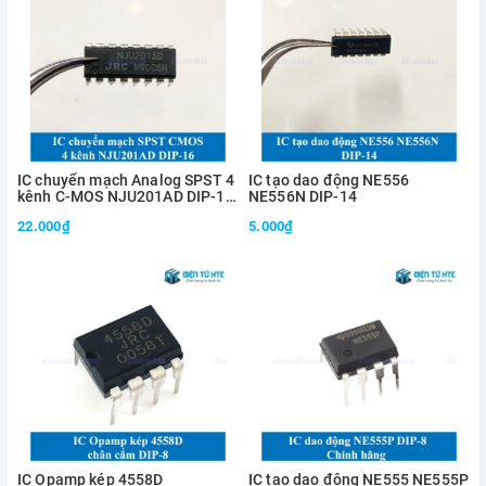
IC chuyển mạch Analog SPST 4
IC tạo dao động NE556
kênh C-MOS NJU201AD DIP-16
NE556N DIP-14
chính hãng
22.000₫
5.000₫
IC Opamp kép 4558D
IC tạo dao động NE555 NE555P