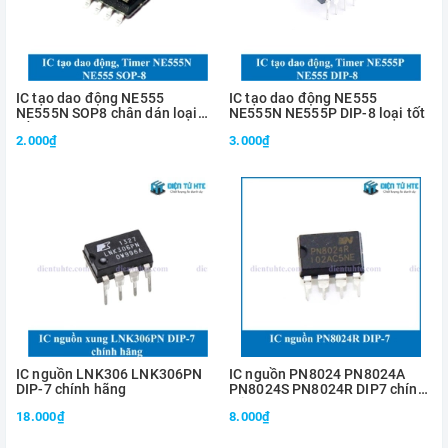
IC tạo dao động NE555
IC tạo dao động NE555
NE555N SOP8 chân dán loại
NE555N NE555P DIP-8 loại tốt
tốt
2.000₫
3.000₫
IC nguồn LNK306 LNK306PN
IC nguồn PN8024 PN8024A
DIP-7 chính hãng
PN8024S PN8024R DIP7 chính
hãng
18.000₫
8.000₫