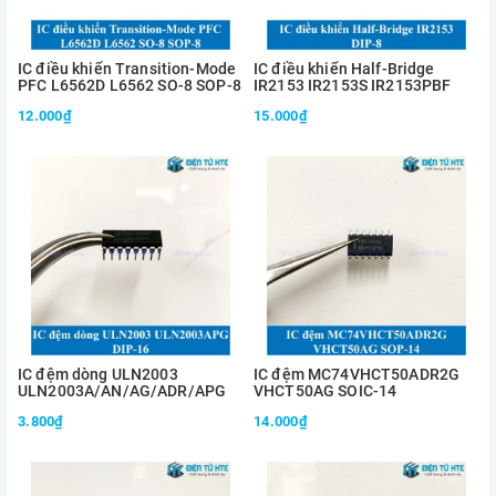
IC điều khiển Transition-Mode
IC điều khiển Half-Bridge
PFC L6562D L6562 SO-8 SOP-8
IR2153 IR2153S IR2153PBF
12.000₫
15.000₫
IC đệm dòng ULN2003
IC đệm MC74VHCT50ADR2G
ULN2003A/AN/AG/ADR/APG
VHCT50AG SOIC-14
3.800₫
14.000₫