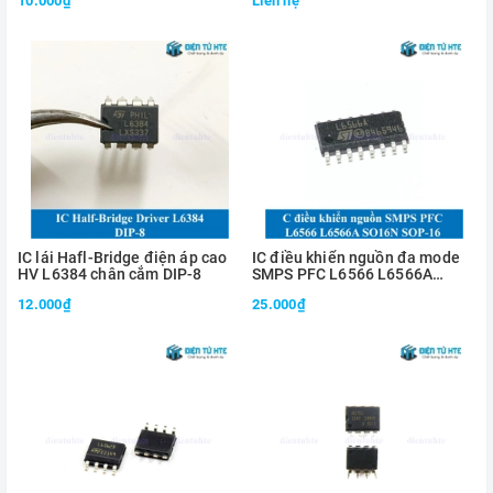
10.000₫
Liên hệ
IC lái Hafl-Bridge điện áp cao
IC điều khiển nguồn đa mode
HV L6384 chân cắm DIP-8
SMPS PFC L6566 L6566A
SO16N SOP-16
12.000₫
25.000₫