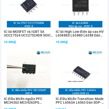
IC lái MOSFET và IGBT 5A
IC lái High Low điện áp cao HV
UCC27524 UCC27524DR SOIC-
L6388ED L6388D L6388 Dán
8
SOIC-8
10.000₫
15.000₫
IC điều khiển nguồn PFC
IC điều khiển Transition-Mode
MC34262 MC34262PG
PFC L6563A L6563 Dán SOP-
MC34262DG 8 chân
14