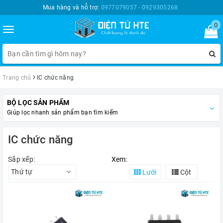
Mua hàng và hỗ trợ:
0977079057 - 0929305268
0
Toggle
navigation
Trang chủ
IC chức năng
BỘ LỌC SẢN PHẨM
Giúp lọc nhanh sản phẩm bạn tìm kiếm
IC chức năng
Sắp xếp:
Xem:
Thứ tự
Lưới
Cột