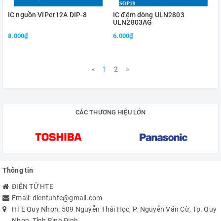
IC nguồn VIPer12A DIP-8
IC đệm dòng ULN2803
ULN2803AG
8.000₫
6.000₫
«
1
2
»
CÁC THƯƠNG HIỆU LỚN
Thông tin
ĐIỆN TỬ HTE
Email:
dientuhte@gmail.com
HTE Quy Nhơn: 509 Nguyễn Thái Học, P. Nguyễn Văn Cừ, Tp. Quy
Nhơn, Tỉnh Bình Định