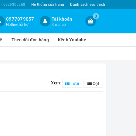
 - 0929305268
Hệ thống cửa hàng
Danh sách yêu thích
0
0977079057
Tài khoản
Hotline hỗ trợ
Xin chào
hệ
Theo dõi đơn hàng
Kênh Youtube
Xem:
Lưới
Cột