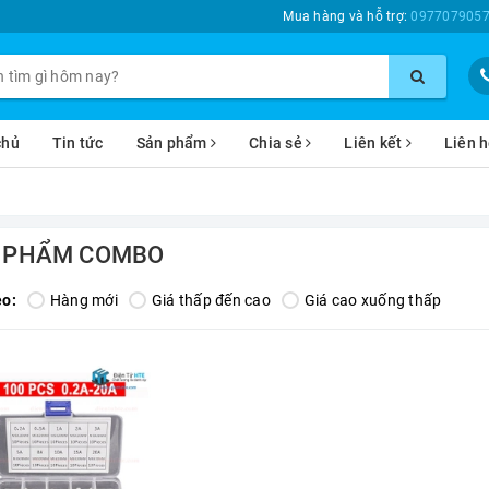
Mua hàng và hỗ trợ:
0977079057
chủ
Tin tức
Sản phẩm
Chia sẻ
Liên kết
Liên 
 PHẨM COMBO
eo:
Hàng mới
Giá thấp đến cao
Giá cao xuống thấp