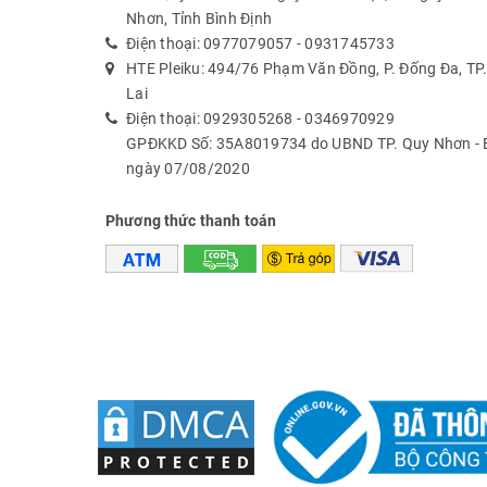
Nhơn, Tỉnh Bình Định
Điện thoại:
0977079057
-
0931745733
HTE Pleiku: 494/76 Phạm Văn Đồng, P. Đống Đa, TP. 
Lai
Điện thoại:
0929305268
-
0346970929
GPĐKKD Số: 35A8019734 do UBND TP. Quy Nhơn - B
ngày 07/08/2020
Phương thức thanh toán