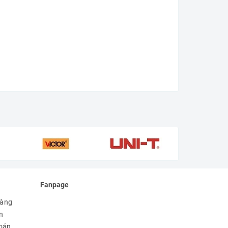
Fanpage
hàng
n
toán