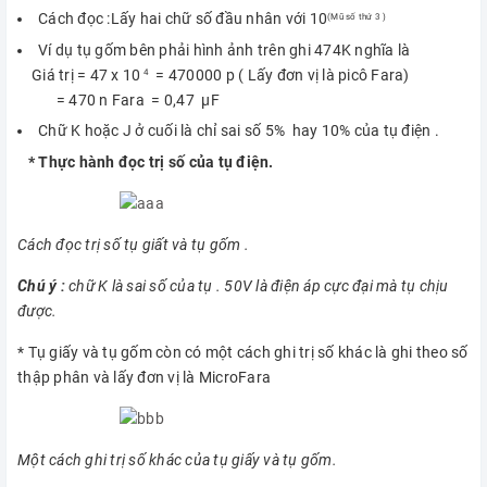
Cách đọc :Lấy hai chữ số đầu nhân với 10
(Mũ số thứ 3 )
Ví dụ tụ gốm bên phải hình ảnh trên ghi 474K nghĩa là
Giá trị = 47 x 10
= 470000
p ( Lấy đơn vị là picô Fara)
4
= 470 n Fara = 0,47 µF
Chữ K hoặc J ở cuối là chỉ sai số 5% hay 10% của tụ điện .
* Thực hành đọc trị số của tụ điện.
Cách đọc trị số tụ giất và tụ gốm .
Chú ý :
chữ K là sai số của tụ . 50V là điện áp cực đại mà tụ chịu
được.
* Tụ giấy và tụ gốm còn có một cách ghi trị số khác là ghi theo số
thập phân và lấy đơn vị là MicroFara
Một cách ghi trị số khác của tụ giấy và tụ gốm.