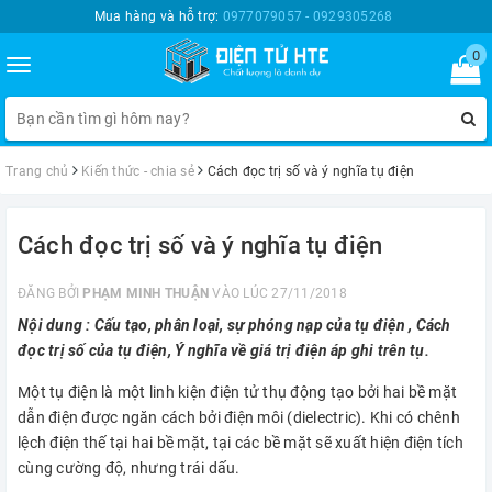
Mua hàng và hỗ trợ:
0977079057 - 0929305268
0
Toggle
navigation
Trang chủ
Kiến thức - chia sẻ
Cách đọc trị số và ý nghĩa tụ điện
Cách đọc trị số và ý nghĩa tụ điện
ĐĂNG BỞI
PHẠM MINH THUẬN
VÀO LÚC 27/11/2018
Nội dung : Cấu tạo, phân loại, sự phóng nạp của tụ điện , Cách
đọc trị số của tụ điện, Ý nghĩa về giá trị điện áp ghi trên tụ.
Một tụ điện là một linh kiện điện tử thụ động tạo bởi hai bề mặt
dẫn điện được ngăn cách bởi điện môi (dielectric). Khi có chênh
lệch điện thế tại hai bề mặt, tại các bề mặt sẽ xuất hiện điện tích
cùng cường độ, nhưng trái dấu.