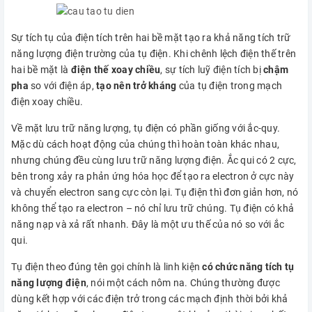
Sự tích tụ của điện tích trên hai bề mặt tạo ra khả năng tích trữ
năng lượng điện trường của tụ điện. Khi chênh lệch điện thế trên
hai bề mặt là
điện thế xoay chiều
, sự tích luỹ điện tích bị
chậm
pha
so với điện áp,
tạo nên trở kháng
của tụ điện trong mạch
điện xoay chiều.
Về mặt lưu trữ năng lượng, tụ điện có phần giống với ắc-quy.
Mặc dù cách hoạt động của chúng thì hoàn toàn khác nhau,
nhưng chúng đều cùng lưu trữ năng lượng điện. Ắc qui có 2 cực,
bên trong xảy ra phản ứng hóa học để tạo ra electron ở cực này
và chuyển electron sang cực còn lại. Tụ điện thì đơn giản hơn, nó
không thể tạo ra electron – nó chỉ lưu trữ chúng. Tụ điện có khả
năng nạp và xả rất nhanh. Đây là một ưu thế của nó so với ắc
qui.
Tụ điện theo đúng tên gọi chính là linh kiện
có chức năng tích tụ
năng lượng điện
, nói một cách nôm na. Chúng thường được
dùng kết hợp với các điện trở trong các mạch định thời bởi khả