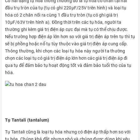
Có hai dạng tụ hóa thông thường đó là tụ hóa có chân tại hai
đầu trụ tròn của tụ (tụ có ghi 220μF/25V trên hình) và loại tụ
hóa có 2 chân nối ra cùng 1 đầu trụ tròn (tụ có ghi giá trị
10μF/63V trên hình a). Đồng thời trên các tụ hóa, người ta
thường ghi kèm giá trị điện áp cực đại mà tụ có thể chịu được.
Nếu trường hợp điện áp lớn hơn so với giá trị điện áp trên tụ thì tụ
sẽ bị phồng hoặc nổ tụ tùy thuộc vào giá trị điện áp cung cấp.
Thông thường, khi chọn các loại tụ hóa này người ta thường
chọn các loại tụ có giá trị điện áp lớn hơn các giá trị điện áp đi
qua tụ để đảm bảo tụ hoạt động tốt và đảm bảo tuổi thọ của tụ
hóa.
Tụ Tantali (tantalum)
Tụ Tantali cũng là loại tụ hóa nhưng có điện áp thấp hơn so với
tụ hóa. Chúng khá đắt nhưng nhỏ và chúng được dùng khi yêu