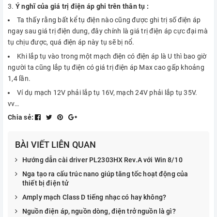
Ý nghĩ của giá trị điện áp ghi trên thân tụ :
Ta thấy rằng bất kể tụ điện nào cũng được ghi trị số điện áp
ngay sau giá trị điện dung, đây chính là giá trị điện áp cực đại mà
tụ chịu được, quá điện áp này tụ sẽ bị nổ.
Khi lắp tụ vào trong một mạch điện có điện áp là U thì bao giờ
người ta cũng lắp tụ điện có giá trị điện áp Max cao gấp khoảng
1,4 lần.
Ví dụ mạch 12V phải lắp tụ 16V, mạch 24V phải lắp tụ 35V.
vv…
Chia sẻ:
BÀI VIẾT LIÊN QUAN
Hướng dẫn cài driver PL2303HX Rev.A với Win 8/10
Nga tạo ra cấu trúc nano giúp tăng tốc hoạt động của
thiết bị điện tử
Amply mạch Class D tiếng nhạc có hay không?
Nguồn điện áp, nguồn dòng, điện trở nguồn là gì?