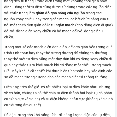
năng tích tụ năng lượng điện trong một khoảng thời gian nhất
định. Đồng thời tụ điện cũng được sử dụng trong các nguồn điện
với chức năng làm
giảm độ gợn sóng của nguồn
trong các
nguồn xoay chiều, hay trong các mạch lọc bởi chức năng của tụ
nói một cách đơn giản đó là
tụ ngắn mạch
(cho dòng điện đi qua)
đối với dòng điện xoay chiều và hở mạch đối với dòng điện 1
chiều.
Trong một số các mạch điện đơn giản, để đơn giản hóa trong quá
trình tính toán hay thay thế tương đương thì chúng ta thường
thay thế một tụ điện bằng một dây dẫn khi có dòng xoay chiều đi
qua hay tháo tụ ra khỏi mạch khi có dòng một chiều trong mạch.
Điều này khá là cần thiết khi thực hiện tính toán hay xác định các
sơ đồ mạch tương đương cho các mạch điện tử thông thường.
Hiện nay, trên thế giới có rất nhiều loại tụ điện khác nhau nhưng
về cơ bản, chúng ta có thể chia tụ điện thành hai loại: Tụ có phân
cực (có cực xác định) và tụ điện không phân cực (không xác định
cực dương âm cụ thể).
Để đặc trưng cho khả năng tích trữ năng lượng điện của tụ điện,