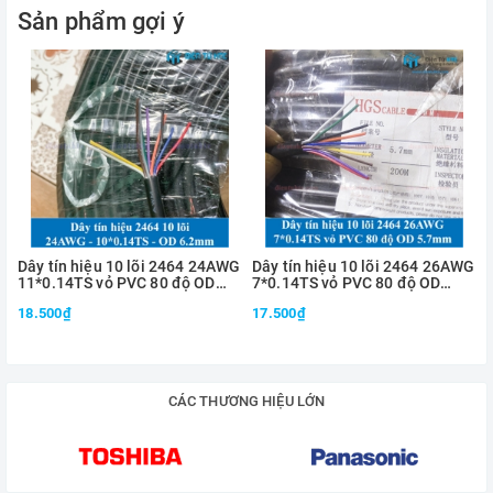
Đường kính ngoài: 1.55mm
Sản phẩm gợi ý
Màu sắc: Đỏ, đen, trắng, vàng, xanh dương
Đơn giá 1 mét
Dây tín hiệu 10 lõi 2464 24AWG
Dây tín hiệu 10 lõi 2464 26AWG
11*0.14TS vỏ PVC 80 độ OD
7*0.14TS vỏ PVC 80 độ OD
6.2mm
5.7mm
18.500₫
17.500₫
CÁC THƯƠNG HIỆU LỚN