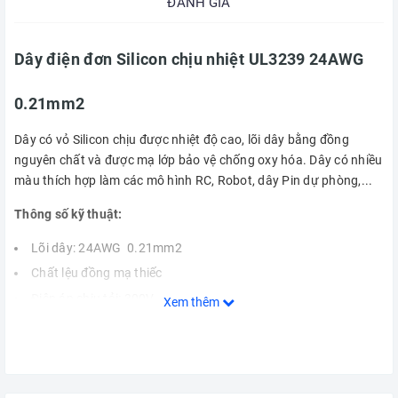
ĐÁNH GIÁ
Dây điện đơn Silicon chịu nhiệt UL3239 24AWG
0.21mm2
Dây có vỏ Silicon chịu được nhiệt độ cao, lõi dây bằng đồng
nguyên chất và được mạ lớp bảo vệ chống oxy hóa. Dây có nhiều
màu thích hợp làm các mô hình RC, Robot, dây Pin dự phòng,...
Thông số kỹ thuật:
Lõi dây: 24AWG 0.21mm2
Chất lệu đồng mạ thiếc
Điện áp chịu tải: 300V
Xem thêm
Điện áp cách điện: 1KV
Nhiệt độ chịu đựng: -60°C đến 200°C
Vỏ bọc: Silicon chịu nhiệt