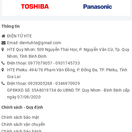
Thông tin
ĐIỆN TỬ HTE
Email:
dientuhte@gmail.com
HTE Quy Nhơn: 509 Nguyễn Thái Học, P. Nguyễn Văn Cừ, Tp. Quy
Nhơn, Tỉnh Bình Định
Điện thoại:
0977079057
-
0931745733
HTE Pleiku: 494/76 Phạm Văn Đồng, P. Đống Đa, TP. Pleiku, Tỉnh
Gia Lai
Điện thoại:
0929305268
-
0346970929
GPĐKKD Số: 35A8019734 do UBND TP. Quy Nhơn - Bình Định cấp
ngày 07/08/2020
Chính sách - Quy định
Chính sách bảo mật
Chính sách vận chuyển
Chính sách bảo hành