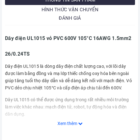
HÌNH THỨC VẬN CHUYỂN
ĐÁNH GIÁ
Dây điện UL1015 vỏ PVC 600V 105°C 16AWG 1.5mm2
26/0.24TS
Dây điện UL1015 là dòng dây điện chất lượng cao, với lõi dây
được làm bằng đồng và mạ lớp thiếc chống oxy hóa bên ngoài
giúp tăng tuổi thọ dây dẫn và dễ dàng kết nối với mạch điện. Vỏ
PVC dẻo chịu nhiệt 105°C và cấp điện áp chịu tải đến 600V.
Dây UL1015 có thể được ứng dụng trong rất nhiều môi trường
làm việc khác nhau: mạch điện tử, robot, tự động hóa và điện
dân dụng.
Xem thêm
Thông số kỹ thuật:
Mã dây: UL1015