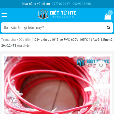
Mua hàng và hỗ trợ:
0977079057 - 0929305268
0
Toggle
navigation
Trang chủ
Dây điện
Dây điện UL1015 vỏ PVC 600V 105°C 16AWG 1.5mm2
26/0.24TS mạ thiếc