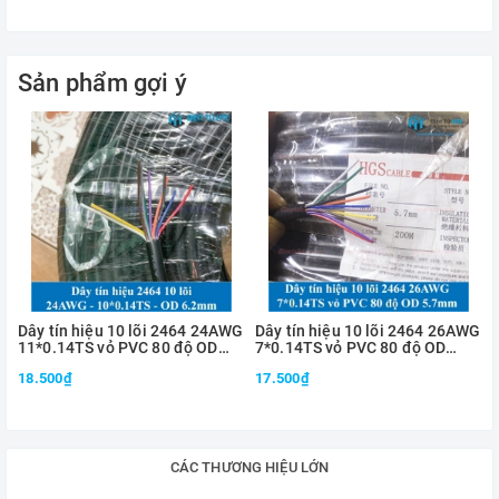
Lõi dây: 16AWG - 1.5mm2 26/0.24TS (26 lõi)
Chất liệu lõi: Đồng mạ thiếc chống oxy hóa
Sản phẩm gợi ý
Chất liệu vỏ: PVC chất lượng cao
Đường kính vỏ: 3.1mm
Quy cách: 300 mét/cuộn
Màu dây: Nhiều màu lựa chọn (đỏ, đen, vàng, xanh,...)
Dây tín hiệu 10 lõi 2464 24AWG
Dây tín hiệu 10 lõi 2464 26AWG
11*0.14TS vỏ PVC 80 độ OD
7*0.14TS vỏ PVC 80 độ OD
6.2mm
5.7mm
18.500₫
17.500₫
CÁC THƯƠNG HIỆU LỚN