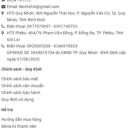
ĐIỆN TỬ HTE
Email:
dientuhte@gmail.com
HTE Quy Nhơn: 509 Nguyễn Thái Học, P. Nguyễn Văn Cừ, Tp. Quy
Nhơn, Tỉnh Bình Định
Điện thoại:
0977079057
-
0931745733
HTE Pleiku: 494/76 Phạm Văn Đồng, P. Đống Đa, TP. Pleiku, Tỉnh
Gia Lai
Điện thoại:
0929305268
-
0346970929
GPĐKKD Số: 35A8019734 do UBND TP. Quy Nhơn - Bình Định cấp
ngày 07/08/2020
Chính sách - Quy định
Chính sách bảo mật
Chính sách vận chuyển
Chính sách bảo hành
Quy định sử dụng
Hỗ trợ
Hướng dẫn mua hàng
Đăng ký thành viên