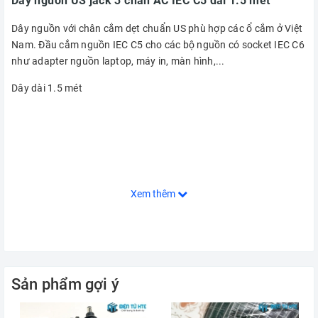
Dây nguồn US jack 3 chân AC IEC C5 dài 1.5 mét
Dây nguồn với chân cắm dẹt chuẩn US phù hợp các ổ cắm ở Việt
Nam. Đầu cắm nguồn IEC C5 cho các bộ nguồn có socket IEC C6
như adapter nguồn laptop, máy in, màn hình,...
Dây dài 1.5 mét
Xem thêm
Sản phẩm gợi ý