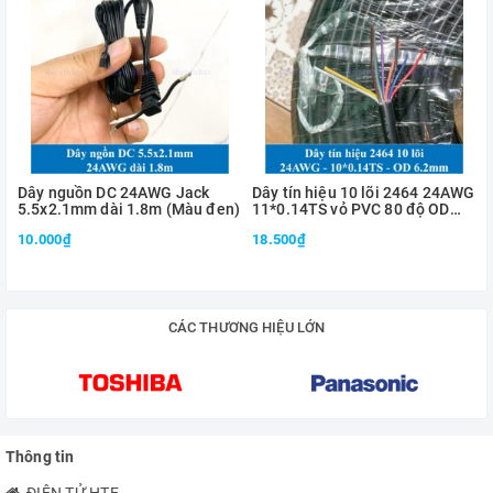
Dây nguồn DC 24AWG Jack
Dây tín hiệu 10 lõi 2464 24AWG
5.5x2.1mm dài 1.8m (Màu đen)
11*0.14TS vỏ PVC 80 độ OD
6.2mm
10.000₫
18.500₫
CÁC THƯƠNG HIỆU LỚN
Thông tin