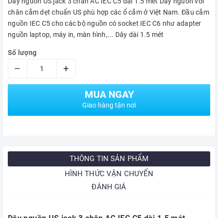
Dây nguồn US jack 3 chân AC IEC C5 dài 1.5 mét Dây nguồn với
chân cắm dẹt chuẩn US phù hợp các ổ cắm ở Việt Nam. Đầu cắm
nguồn IEC C5 cho các bộ nguồn có socket IEC C6 như adapter
nguồn laptop, máy in, màn hình,... Dây dài 1.5 mét
Số lượng
–
+
MUA NGAY
Giao hàng tận nơi
THÔNG TIN SẢN PHẨM
HÌNH THỨC VẬN CHUYỂN
ĐÁNH GIÁ