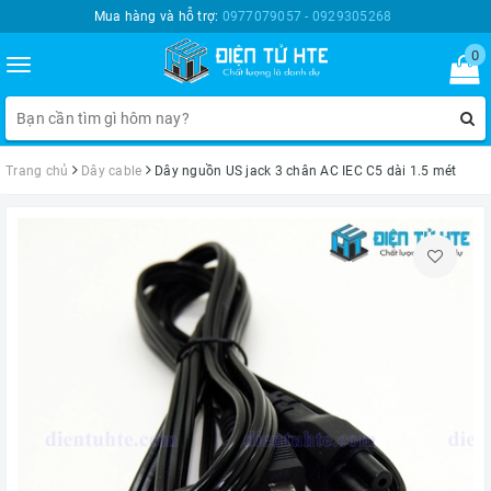
Mua hàng và hỗ trợ:
0977079057 - 0929305268
0
Toggle
navigation
Trang chủ
Dây cable
Dây nguồn US jack 3 chân AC IEC C5 dài 1.5 mét