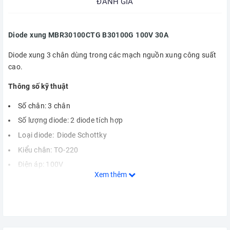
ĐÁNH GIÁ
Diode xung MBR30100CTG B30100G 100V 30A
Diode xung 3 chân dùng trong các mạch nguồn xung công suất
cao.
Thông số kỹ thuật
Số chân: 3 chân
Số lượng diode: 2 diode tích hợp
Loại diode: Diode Schottky
Kiểu chân: TO-220
Điện áp: 100V
Xem thêm
Dòng tải: 30A