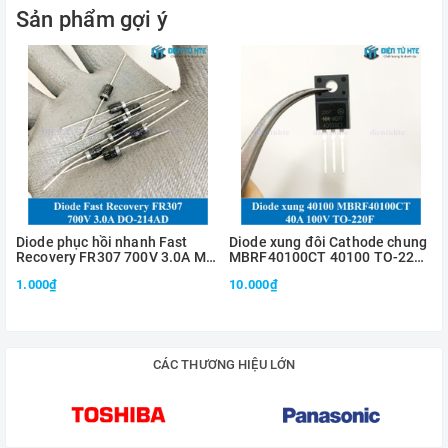
Sản phẩm gợi ý
Diode phục hồi nhanh Fast
Diode xung đôi Cathode chung
Recovery FR307 700V 3.0A MIC
MBRF40100CT 40100 TO-220F
DO-214AD
100V 40A
1.000₫
10.000₫
CÁC THƯƠNG HIỆU LỚN