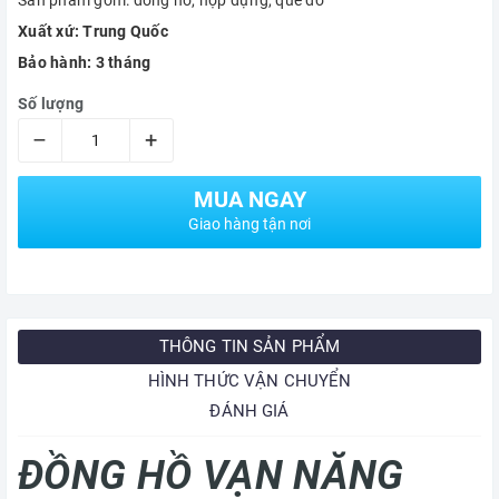
Sản phẩm gồm: đồng hồ, hộp đựng, que đo
Xuất xứ: Trung Quốc
Bảo hành: 3 tháng
Số lượng
–
+
MUA NGAY
Giao hàng tận nơi
THÔNG TIN SẢN PHẨM
HÌNH THỨC VẬN CHUYỂN
ĐÁNH GIÁ
ĐỒNG HỒ VẠN NĂNG