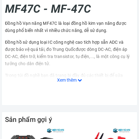
MF47C - MF-47C
Đồng hồ Vạn năng MF47C là loại đồng hồ kim vạn năng được
dùng phổ biến nhất vì nhiều chức năng, dễ sử dụng.
Đồng hồ sử dụng loại IC công nghệ cao tích hợp sẵn ADC và
được bảo vệ quá tải, đo Trung Quốcđược dòng DC-AC, điện áp
DC-AC, điện trở, kiểm tra transistor, tụ điện,..., là một công cụ lý
tưởng cho dân điện tử.
Trong túi đồ nghề bạn đã trang bị đầy đủ các thiết bị để sửa
Xem thêm
chữa chưa?
Đồng hồ vạn năng chỉ thị kim
MF47C
sẽ góp phần làm cho túi đồ
của bạn trở nên đầy đủ, tiện dụng hơn, và giúp cho quá trình sửa
chữa các thiết bị điện tử của bạn trở nên đơn giản và hiệu quả.
Sản phẩm gợi ý
Với thiết kế hiện đại, đồng hồ vạn năng
MF47C
đáp ứng đủ các
tiêu chí nhỏ gọn, bền bỉ và tiện lợi, cùng với các thông số hiển thị
khi đo có độ chính xác tuyệt đối.