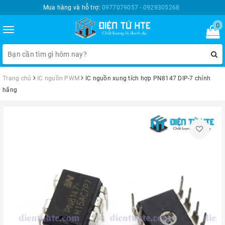
Mua hàng và hỗ trợ:
0977079057 - 0929305268
0
Toggle
navigation
Trang chủ
IC nguồn PWM
IC nguồn xung tích hợp PN8147 DIP-7 chính
hãng