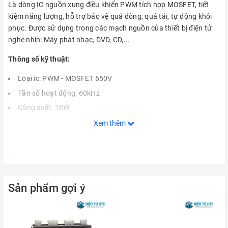
Là dòng IC nguồn xung điều khiển PWM tích hợp MOSFET, tiết
kiệm năng lượng, hỗ trợ bảo vệ quá dòng, quá tải, tự động khôi
phục. Được sử dụng trong các mạch nguồn của thiết bị điện tử
nghe nhìn: Máy phát nhạc, DVD, CD,...
Thông số kỹ thuật:
Loại ic: PWM - MOSFET 650V
Tần số hoạt động: 60kHz
Công suất: 18W
Bảo vệ quá nhiệt
Xem thêm
Bảo vệ quá dòng
Bảo vệ quá tải
Đóng gói: DIP-7
Sản phẩm gợi ý