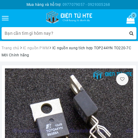
Mua hàng và hỗ trợ:
0977079057 - 0929305268
0
Toggle
navigation
Trang chủ
IC nguồn PWM
IC nguồn xung tích hợp TOP244YN TO220-7C
Mới Chính hãng