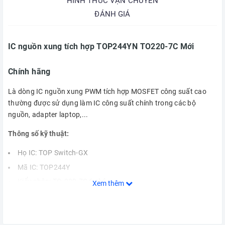
HÌNH THỨC VẬN CHUYỂN
ĐÁNH GIÁ
IC nguồn xung tích hợp TOP244YN TO220-7C Mới
Chính hãng
Là dòng IC nguồn xung PWM tích hợp MOSFET công suất cao
thường được sử dụng làm IC công suất chính trong các bộ
nguồn, adapter laptop,...
Thông số kỹ thuật:
Họ IC: TOP Switch-GX
Mã IC: TOP244Y
Kiểu chân: TO-220-7C 6 chân
Xem thêm
Công suất tối đa Open Frame:65W/45W
Công suất tối đa Adapter: 30W/20W
Datasheet