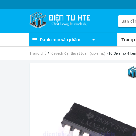
Danh mục sản phẩm
Trang 
Trang chủ
Khuếch đại thuật toán (op-amp)
IC Opamp 4 kê