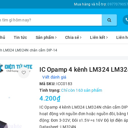
Mua hàng và hỗ trợ:
0977079057
chủ
Tin tức
Sản phẩm
Chia sẻ
Liên kết
Liên 
nh LM324 LM324N chân cắm DIP-14
IC Opamp 4 kênh LM324 LM32
Viết đánh giá
Mã SKU:
ICC0183
Tình trạng:
Chỉ còn 163 sản phẩm
4.200₫
IC Opamp 4 kênh LM324 LM324N chân cắm DIP-1
hoạt động với nguồn đơn hoặc nguồn đôi, băng 
động: Đơn 3-32V; Đôi ±1.5V->± 16V Độ lợi điện 
Datasheet: LM324N