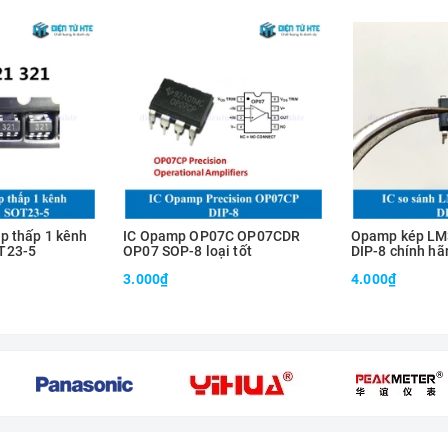
p thấp 1 kênh
IC Opamp OP07C OP07CDR
Opamp kép LM
T23-5
OP07 SOP-8 loại tốt
DIP-8 chính hã
3.000₫
4.000₫