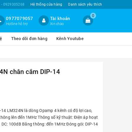
 - 0929305268
Hệ thống cửa hàng
Danh sách yêu thích
0
0977079057
Tài khoản
Hotline hỗ trợ
Xin chào
hệ
Theo dõi đơn hàng
Kênh Youtube
4N chân cắm DIP-14
4 LM324N là dòng Opamp 4 kênh có độ lợi cao,
thông lên đến 1MHz Thông số kỹ thuật: Điện áp hoạt
áp DC: 100dB Băng thông: đến 1MHz Đóng gói: DIP-14