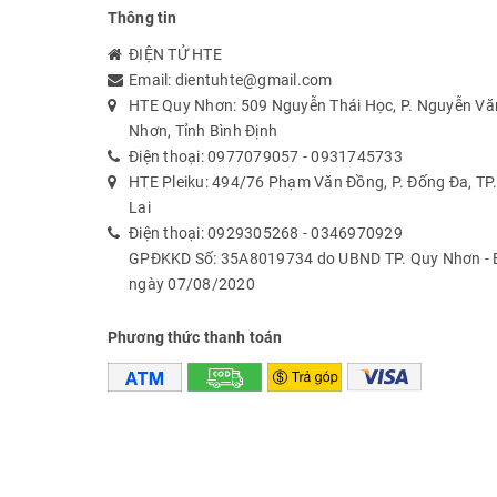
Thông tin
ĐIỆN TỬ HTE
Email:
dientuhte@gmail.com
HTE Quy Nhơn: 509 Nguyễn Thái Học, P. Nguyễn Văn
Nhơn, Tỉnh Bình Định
Điện thoại:
0977079057
-
0931745733
HTE Pleiku: 494/76 Phạm Văn Đồng, P. Đống Đa, TP. 
Lai
Điện thoại:
0929305268
-
0346970929
GPĐKKD Số: 35A8019734 do UBND TP. Quy Nhơn - B
ngày 07/08/2020
Phương thức thanh toán