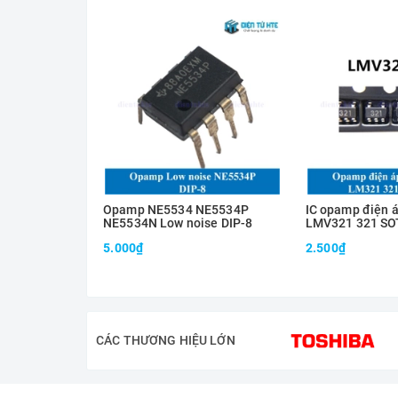
Opamp NE5534 NE5534P
IC opamp điện á
NE5534N Low noise DIP-8
LMV321 321 SO
5.000₫
2.500₫
CÁC THƯƠNG HIỆU LỚN