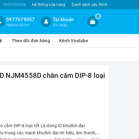
 - 0929305268
Hệ thống cửa hàng
Danh sách yêu thích
0
0977079057
Tài khoản
Hotline hỗ trợ
Xin chào
hệ
Theo dõi đơn hàng
Kênh Youtube
D NJM4558D chân cắm DIP-8 loại
ắm DIP-8 loại tốt Là dòng IC khuếch đại
ều trong các mạch khuếch đại tín hiệu, âm thanh,...