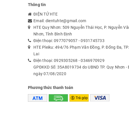
Thông tin
ĐIỆN TỬ HTE
Email:
dientuhte@gmail.com
HTE Quy Nhơn: 509 Nguyễn Thái Học, P. Nguyễn Văn
Nhơn, Tỉnh Bình Định
Điện thoại:
0977079057
-
0931745733
HTE Pleiku: 494/76 Phạm Văn Đồng, P. Đống Đa, TP. 
Lai
Điện thoại:
0929305268
-
0346970929
GPĐKKD Số: 35A8019734 do UBND TP. Quy Nhơn - B
ngày 07/08/2020
Phương thức thanh toán