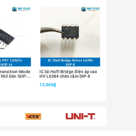
Transition-Mode
IC lái Hafl-Bridge điện áp cao
IC điều khiể
6563 Dán SOP-
HV L6384 chân cắm DIP-8
SMPS PFC L6
SO16N SOP-1
12.000₫
25.000₫