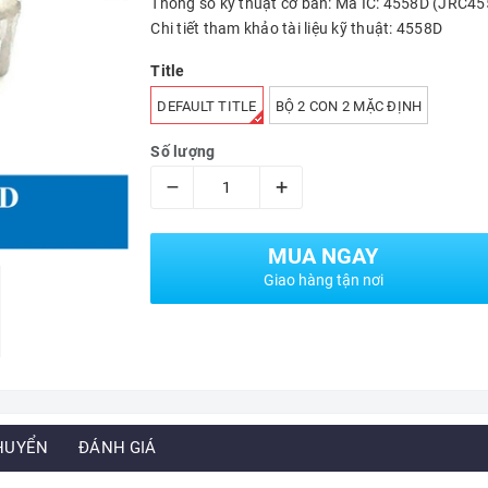
Thông số kỹ thuật cơ bản: Mã IC: 4558D (JRC
Chi tiết tham khảo tài liệu kỹ thuật: 4558D
Title
DEFAULT TITLE
BỘ 2 CON 2 MẶC ĐỊNH
Số lượng
–
+
MUA NGAY
Giao hàng tận nơi
HUYỂN
ĐÁNH GIÁ