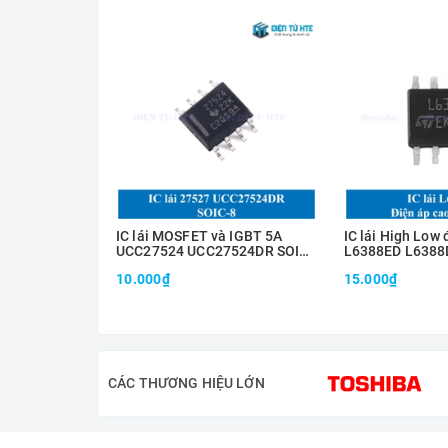
IC lái MOSFET và IGBT 5A
IC lái High Low
UCC27524 UCC27524DR SOIC-
L6388ED L6388
8
SOIC-8
10.000₫
15.000₫
CÁC THƯƠNG HIỆU LỚN