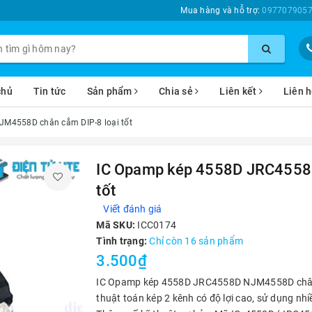
Mua hàng và hỗ trợ:
0977079057
chủ
Tin tức
Sản phẩm
Chia sẻ
Liên kết
Liên 
M4558D chân cắm DIP-8 loại tốt
IC Opamp kép 4558D JRC4558
tốt
Viết đánh giá
Mã SKU:
ICC0174
Tình trạng:
Chỉ còn 16 sản phẩm
3.500₫
IC Opamp kép 4558D JRC4558D NJM4558D chân c
thuật toán kép 2 kênh có độ lợi cao, sử dụng nhi