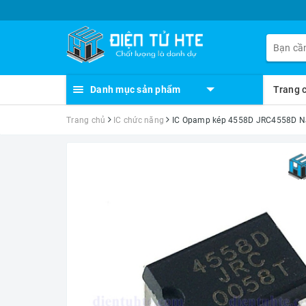
Danh mục sản phẩm
Trang 
Trang chủ
IC chức năng
IC Opamp kép 4558D JRC4558D NJ