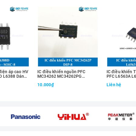
 điện áp cao HV
IC điều khiển nguồn PFC
IC điều khiển 
D L6388 Dán
MC34262 MC34262PG
PFC L6563A L
MC34262DG 8 chân
14
10.000₫
Liên hệ