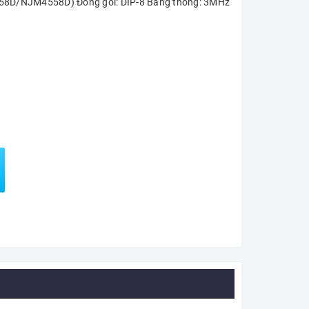
4558D/NJM4558D) Đóng gói: DIP-8 Băng thông: 3MHz