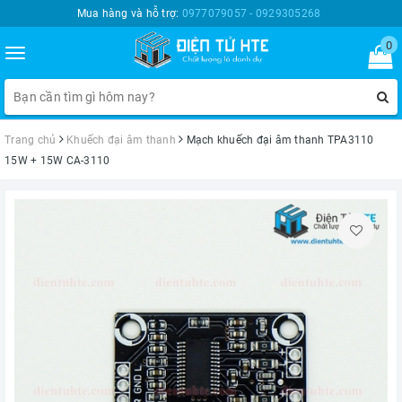
Mua hàng và hỗ trợ:
0977079057 - 0929305268
0
Toggle
navigation
Trang chủ
Khuếch đại âm thanh
Mạch khuếch đại âm thanh TPA3110
15W + 15W CA-3110