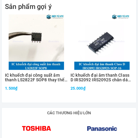
Sản phẩm gợi ý
Dải tần: 20Hz ~ 20kHz
Kích thước: 33x25x3.5mm
IC khuếch đại công suất âm
IC khuếch đại âm thanh Class
thanh LS2822F SOP8 thay thế
D IRS2092 IRS2092S chân dán
cho TDA2822M
SOIC16N SOP-16
1.500₫
25.000₫
CÁC THƯƠNG HIỆU LỚN