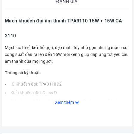
ĐÁNH GIÁ
Mạch khuếch đại âm thanh TPA3110 15W + 15W CA-
3110
Mạch có thiết kế nhỏ gọn, đẹp mắt. Tuy nhỏ gọn nhưng mạch có
công suất đầu ra lên đến 15W mỗi kênh giúp đáp ứng tốt yêu cầu
âm thanh của mọi người.
Thông số kỹ thuật:
IC Khuếch đại: TPA3110D2
Kiểu khuếch đại: Class D
Điện áp hoạt động: 8-24VDC (công suất càng cao, điện áp
Xem thêm
càng cao)
Công suất loa: 2 kênh, mỗi kênh 15W
Hiệu suất: >90%
SNR: 100dB