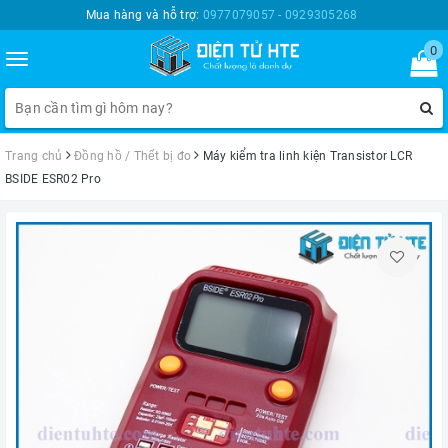
Mua hàng và hỗ trợ:
0977079057 - 0929305268
0
Toggle
navigation
Trang chủ
Đồng hồ / Thết bị đo
Máy kiểm tra linh kiện Transistor LCR
BSIDE ESR02 Pro