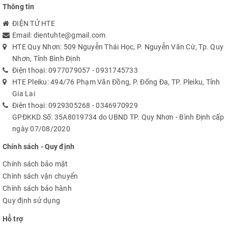
HT7150-1 5V LDO regulators:
Thông tin
ĐIỆN TỬ HTE
Email:
dientuhte@gmail.com
Quick test:
HTE Quy Nhơn: 509 Nguyễn Thái Học, P. Nguyễn Văn Cừ, Tp. Quy
330? resistor:
Nhơn, Tỉnh Bình Định
Điện thoại:
0977079057
-
0931745733
HTE Pleiku: 494/76 Phạm Văn Đồng, P. Đống Đa, TP. Pleiku, Tỉnh
10mH inductor:
Gia Lai
Điện thoại:
0929305268
-
0346970929
GPĐKKD Số: 35A8019734 do UBND TP. Quy Nhơn - Bình Định cấp
SMD 1mH inductor:
ngày 07/08/2020
Chính sách - Quy định
White LED:
Chính sách bảo mật
Chính sách vận chuyển
Chính sách bảo hành
470 uF capacitor:
Quy định sử dụng
Hỗ trợ
Transistors: