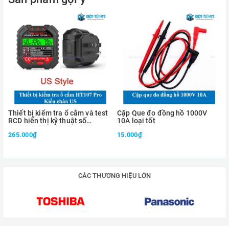
Màn hình: độ phân giải 128x64px
Hỗ trợ đo linh kiện cắm, linh kiện dán
Kích thước: 14x8.2x4.6cm
Bảo hành 12 tháng
The most useful is the "continuous" capacitance/ESR meter
Thiết bị kiểm tra ổ cắm và test
Cặp Que đo đồng hồ 1000V
RCD hiển thị kỹ thuật số
10A loại tốt
(C+ESR): no need to press the button for measurements.
HABOTEST HT107B
265.000₫
15.000₫
Even a decent "user manual" is provided:
CÁC THƯƠNG HIỆU LỚN
Atmel MEGA328P, LM339 comparator, AMS1117 3.3V &