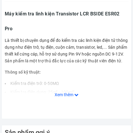
Máy kiểm tra linh kiện Transistor LCR BSIDE ESR02
Pro
Là thiết bị chuyên dụng để đo kiểm tra các linh kiện điện tử thông
dụng như điện trở, tụ điện, cuộn cảm, transistor, led,... Sản phẩm
thiết kế cứng cáp, hỗ trợ sử dụng Pin 9V hoặc nguồn DC 9-12V.
Sản phẩm là một trợ thủ đắc lực của các kỹ thuật viên điện tử.
Thông số kỹ thuật:
Kiểm tra điện trở: 0-50MΩ
Kiểm tra điện dung: 25pF - 100mF
Xem thêm
Kiểm tra cảm kháng: 0.01mH-20H
Kiểm tra điện dung ESR: 2uF - 50mF
Kiểm tra các linh kiện khác: Transistor, Diode, LED,...
Nguồn cấp: Pin 9V 6F22 hoặc nguồn DC 9-12V (jack
Sản phẩm gợi ý
5.5x2.1mm)