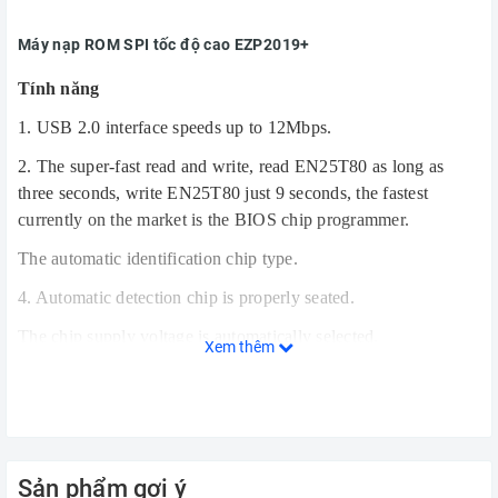
Máy nạp ROM SPI tốc độ cao EZP2019+
Tính năng
1. USB 2.0 interface speeds up to 12Mbps.
2. The super-fast read and write, read EN25T80 as long as
three seconds, write EN25T80 just 9 seconds, the fastest
currently on the market is the BIOS chip programmer.
The automatic identification chip type.
4. Automatic detection chip is properly seated.
The chip supply voltage is automatically selected.
Xem thêm
6. The automatic offline copy.
7. PC software and programming support firmware upgrade.
8. Full support for 25 FLASH, 24 EEPROM, 25 EEPROM, 93
EEPROM and other memory chips.
Sản phẩm gợi ý