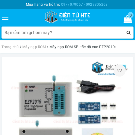
Mua hàng và hỗ trợ:
0977079057 - 0929305268
0
Toggle
navigation
Trang chủ
Máy nạp ROM
Máy nạp ROM SPI tốc độ cao EZP2019+