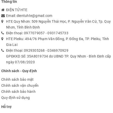
Thông tin
EN25B32T, EN25F32, EN25P32, EN25Q32, EN25B64,
EN25B64T, EN25F64, EN25P64, EN25Q64, EN25F128,
ĐIỆN TỬ HTE
EN25Q128
Email:
dientuhte@gmail.com
ES:
ES25P10, ES25P20, ES25M40, ES25M40A, ES25P40,
HTE Quy Nhơn: 509 Nguyễn Thái Học, P. Nguyễn Văn Cừ, Tp. Quy
ES25M80, ES25M80A, ES25P80, ES25M16, ES25M16A,
Nhơn, Tỉnh Bình Định
ES25P16, ES25P32
Điện thoại:
0977079057
-
0931745733
HTE Pleiku: 494/76 Phạm Văn Đồng, P. Đống Đa, TP. Pleiku, Tỉnh
ESMT:
F25L004A, F25L04UA, F25L008A, F25L08PA,
Gia Lai
F25L016A, F25L16PA, F25L32PA, F25L32QA
Điện thoại:
0929305268
-
0346970929
MXIC:
MX25L512, MX25V512, MX25L1005, MX25L2005,
GPĐKKD Số: 35A8019734 do UBND TP. Quy Nhơn - Bình Định cấp
MX25L4005A, MX25V4005, MX25L8005, MX25V8005,
ngày 07/08/2020
MX25L1605D, MX25L1635D, MX25L3205D,
MX25L3225D, MX25L3235D, MX25L3237D,
Chính sách - Quy định
MX25L6405D, MX25L12805D
Chính sách bảo mật
NEXFLASH:
NX25P10, NX25P20, NX25P40, NX25P80,
Chính sách vận chuyển
NX25P16, NX25P32
Chính sách bảo hành
PMC:
PM25LV512A, PM25LV010A, PM25LV020,
Quy định sử dụng
PM25LV040, PM25LV080B, PM25LV016B
SAIFUN:
SA25F005, SA25F010, SA25F020, SA25F040,
Hỗ trợ
SA25F080, SA25F160, SA25F320