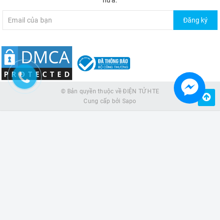
nữa.
Đăng ký
© Bản quyền thuộc về
ĐIỆN TỬ HTE
Cung cấp bởi
Sapo
HẾT HÀNG
0977079057 - 0929305268