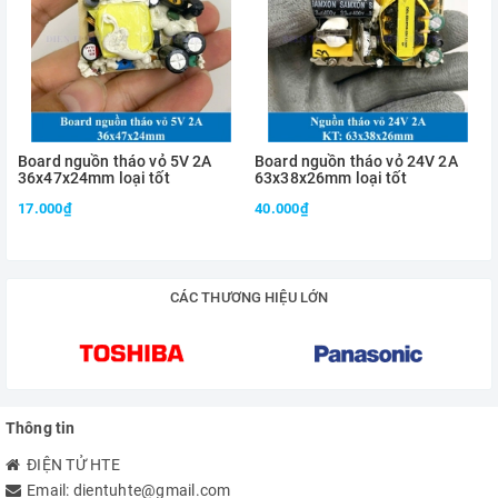
Board nguồn tháo vỏ 5V 2A
Board nguồn tháo vỏ 24V 2A
36x47x24mm loại tốt
63x38x26mm loại tốt
17.000₫
40.000₫
CÁC THƯƠNG HIỆU LỚN
Thông tin
ĐIỆN TỬ HTE
Email:
dientuhte@gmail.com