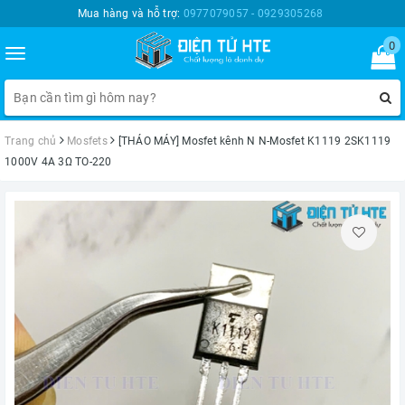
Mua hàng và hỗ trợ:
0977079057 - 0929305268
0
Toggle
navigation
Trang chủ
Mosfets
[THÁO MÁY] Mosfet kênh N N-Mosfet K1119 2SK1119
1000V 4A 3Ω TO-220