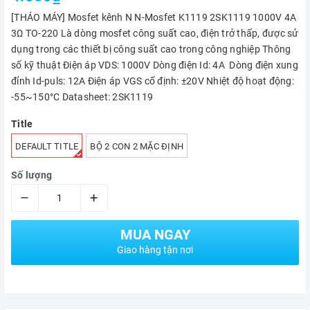
[THÁO MÁY] Mosfet kênh N N-Mosfet K1119 2SK1119 1000V 4A
3Ω TO-220 Là dòng mosfet công suất cao, điện trở thấp, được sử
dụng trong các thiết bị công suất cao trong công nghiệp Thông
số kỹ thuật Điện áp VDS: 1000V Dòng điện Id: 4A Dòng điện xung
đỉnh Id-puls: 12A Điện áp VGS cố định: ±20V Nhiệt độ hoạt động:
-55~150°C Datasheet: 2SK1119
Title
DEFAULT TITLE
BỘ 2 CON 2 MẶC ĐỊNH
Số lượng
–
+
MUA NGAY
Giao hàng tận nơi