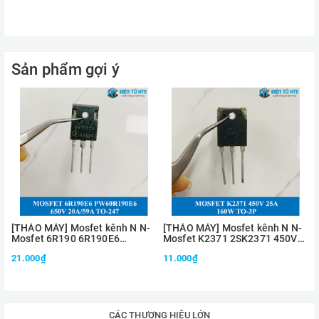
Nhiệt độ hoạt động: -55~150°C
Datasheet:
2SK1119
Sản phẩm gợi ý
[THÁO MÁY] Mosfet kênh N N-
[THÁO MÁY] Mosfet kênh N N-
Mosfet 6R190 6R190E6
Mosfet K2371 2SK2371 450V
IPW60R190E6 650V 20A/59A
25A 0.2Ω 160W TO-3P
21.000₫
11.000₫
TO-247
CÁC THƯƠNG HIỆU LỚN