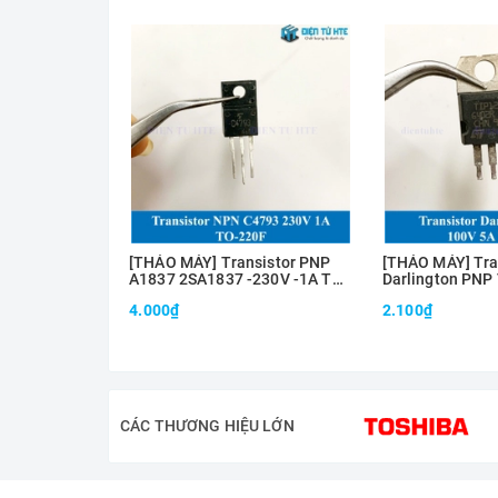
[THÁO MÁY] Transistor PNP
[THÁO MÁY] Tra
A1837 2SA1837 -230V -1A TO-
Darlington PNP
220
100V TO-220
4.000₫
2.100₫
CÁC THƯƠNG HIỆU LỚN