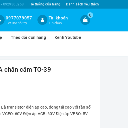
 - 0929305268
Hệ thống cửa hàng
Danh sách yêu thích
0
0977079057
Tài khoản
Hotline hỗ trợ
Xin chào
hệ
Theo dõi đơn hàng
Kênh Youtube
A chân cắm TO-39
 transistor điện áp cao, dòng tải cao với tần số
áp VCEO: 60V Điện áp VCB: 60V Điện áp VEBO: 5V
2