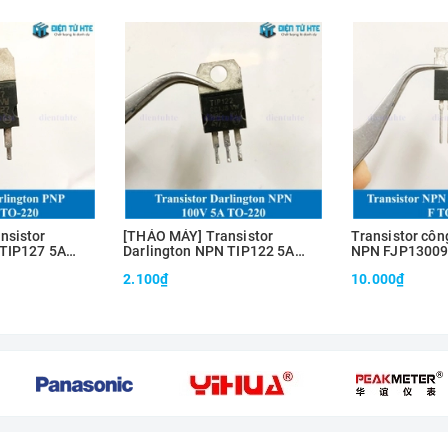
nsistor
[THÁO MÁY] Transistor
Transistor côn
 TIP127 5A
Darlington NPN TIP122 5A
NPN FJP13009
100V TO-220
J13009 12A 4
2.100₫
10.000₫
chính hãng Fai