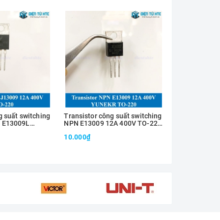
g suất switching
Transistor công suất switching
Transistor cô
 E13009L
NPN E13009 12A 400V TO-220
NPN MJE1300
00V TO-220
hãng YUNEKR CHINA
J13009 12A 4
10.000₫
15.000₫
rchild
hãng SI