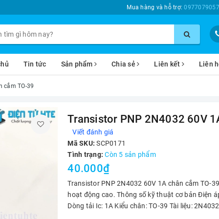
Mua hàng và hỗ trợ:
0977079057
chủ
Tin tức
Sản phẩm
Chia sẻ
Liên kết
Liên 
n cắm TO-39
Transistor PNP 2N4032 60V 1
Viết đánh giá
Mã SKU:
SCP0171
Tình trạng:
Còn 5 sản phẩm
40.000₫
Transistor PNP 2N4032 60V 1A chân cắm TO-39 Là
hoạt động cao. Thông số kỹ thuật cơ bản Điện 
Dòng tải Ic: 1A Kiểu chân: TO-39 Tài liệu: 2N403