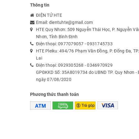
Thông tin
ĐIỆN TỬ HTE
Email:
dientuhte@gmail.com
HTE Quy Nhơn: 509 Nguyễn Thái Học, P. Nguyễn Văn
Nhơn, Tỉnh Bình Định
Điện thoại:
0977079057
-
0931745733
HTE Pleiku: 494/76 Phạm Văn Đồng, P. Đống Đa, TP. 
Lai
Điện thoại:
0929305268
-
0346970929
GPĐKKD Số: 35A8019734 do UBND TP. Quy Nhơn - B
ngày 07/08/2020
Phương thức thanh toán