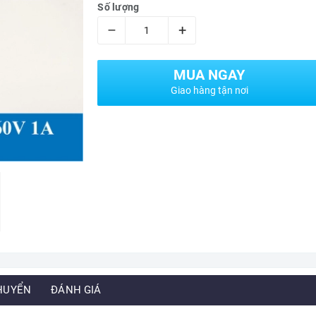
Số lượng
–
+
MUA NGAY
Giao hàng tận nơi
HUYỂN
ĐÁNH GIÁ