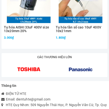
Tụ hóa AISHI 33uF 400V size
Tụ hóa tần số cao 10uF 400V
13x20mm 20%
10x21mm
3.000₫
1.800₫
CÁC THƯƠNG HIỆU LỚN
Thông tin
ĐIỆN TỬ HTE
Email:
dientuhte@gmail.com
HTE Quy Nhơn: 509 Nguyễn Thái Học, P. Nguyễn Văn Cừ, Tp. Quy