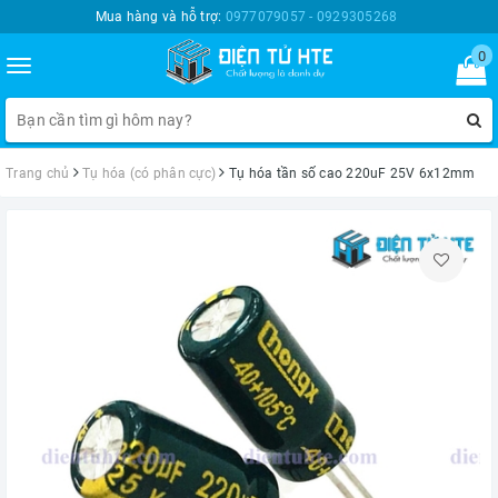
Mua hàng và hỗ trợ:
0977079057 - 0929305268
0
Toggle
navigation
Trang chủ
Tụ hóa (có phân cực)
Tụ hóa tần số cao 220uF 25V 6x12mm