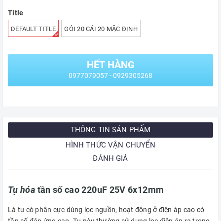
Title
DEFAULT TITLE
GÓI 20 CÁI 20 MẶC ĐỊNH
HẾT HÀNG
0977079057 - 0929305268
THÔNG TIN SẢN PHẨM
HÌNH THỨC VẬN CHUYỂN
ĐÁNH GIÁ
Tụ hóa
tần số cao 220uF 25V 6x12mm
Là tụ có phân cực dùng lọc nguồn, hoạt động ở điện áp cao có
tần số đáp ứng cao. Tụ này thường sử dụng lọc điện áp ra trong