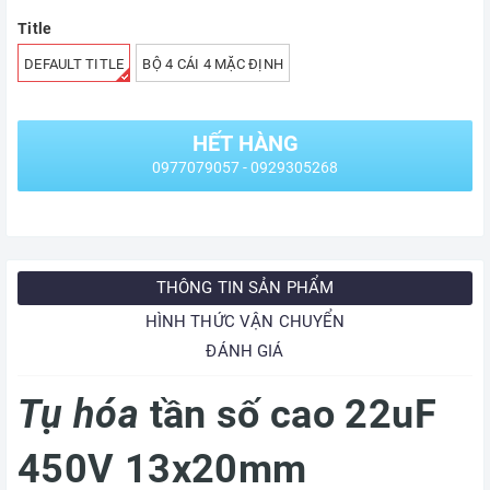
Title
DEFAULT TITLE
BỘ 4 CÁI 4 MẶC ĐỊNH
HẾT HÀNG
0977079057 - 0929305268
THÔNG TIN SẢN PHẨM
HÌNH THỨC VẬN CHUYỂN
ĐÁNH GIÁ
Tụ hóa
tần số cao 22uF
450V 13x20mm