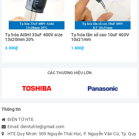
Tụ hóa AISHI 33uF 400V size
Tụ hóa tần số cao 10uF 400V
13x20mm 20%
10x21mm
3.000₫
1.800₫
CÁC THƯƠNG HIỆU LỚN
Thông tin
ĐIỆN TỬ HTE
Email:
dientuhte@gmail.com
HTE Quy Nhơn: 509 Nguyễn Thái Học, P. Nguyễn Văn Cừ, Tp. Quy