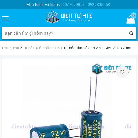
Mua hàng và hỗ trợ:
0977079057 - 0929305268
0
Toggle
navigation
Trang chủ
Tụ hóa (có phân cực)
Tụ hóa tần số cao 22uF 450V 13x20mm