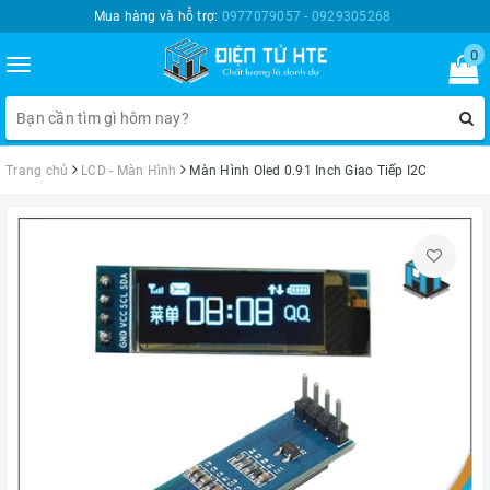
Mua hàng và hỗ trợ:
0977079057 - 0929305268
0
Toggle
navigation
Trang chủ
LCD - Màn Hình
Màn Hình Oled 0.91 Inch Giao Tiếp I2C