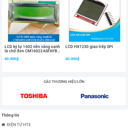
GND
0VDC
SCL
xung Clock
SDA
dữ liệu vào Data in
LCD ký tự 1602 nền vàng xanh
LCD HX1230 giao tiếp SPI
lá chữ đen CM16022ASFAYB
chính hãng DATA IMAGE
60.000₫
60.000₫
CÁC THƯƠNG HIỆU LỚN
Thông tin
ĐIỆN TỬ HTE