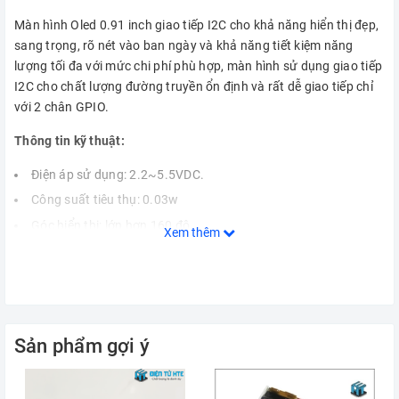
Màn hình Oled 0.91 inch giao tiếp I2C cho khả năng hiển thị đẹp,
sang trọng, rõ nét vào ban ngày và khả năng tiết kiệm năng
lượng tối đa với mức chi phí phù hợp, màn hình sử dụng giao tiếp
I2C cho chất lượng đường truyền ổn định và rất dễ giao tiếp chỉ
với 2 chân GPIO.
Thông tin kỹ thuật:
Điện áp sử dụng: 2.2~5.5VDC.
Công suất tiêu thụ: 0.03w
Góc hiển thị: lớn hơn 160 độ
Xem thêm
Số điểm hiển thị: 128x32 điểm.
Độ rộng màn hình: 0.96 inch
Màu hiển thị: Trắng / Xanh Dương.
Giao tiếp: I2C
Sản phẩm gợi ý
Driver: SSD1306
VCC
2.2~5.5VDC