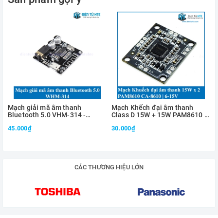
Có 3 phím điều khiển trên board REC, PLAYE, PLAYL thuận
tiện cho quá trình sử dụng.
Kích thước: 38 x 42.5mm.
Bảng giá trị R4
Mạch giải mã âm thanh
Mạch Khếch đại âm thanh
Bluetooth 5.0 VHM-314 -
Class D 15W + 15W PAM8610 -
MicroUSB Audio 3.5mm
CA-8610
45.000₫
30.000₫
Hướng dẫn sử dụng:
CÁC THƯƠNG HIỆU LỚN
1)REC
Ngõ vào REC được kích hoạt khi chân này được kéo lên mức
cao. Chân này phải được giữ ở mức cao trong quá trình ghi âm.