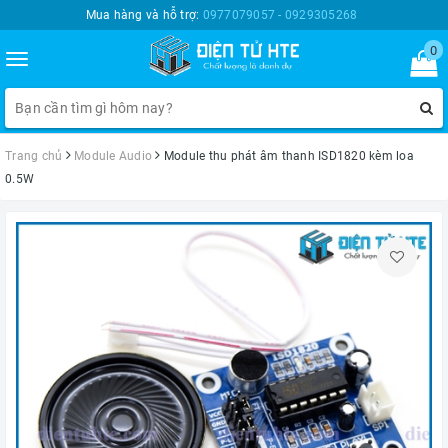
Mua hàng và hỗ trợ:
0977079057 - 0929305268
0
Toggle
navigation
Trang chủ
Module Audio
Module thu phát âm thanh ISD1820 kèm loa
0.5W