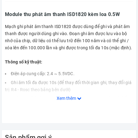
Module thu phát âm thanh ISD1820 kèm loa 0.5W
Mạch ghi phát âm thanh ISD1820 được dùng để ghi và phát âm
thanh được người dùng ghi vào. Đoạn ghi âm được lưu vào bộ
nhớ của chip, dữ liệu có thể lưu trữ đến 100 năm và có thể ghi /
xóa lên đến 100.000 lần và ghi được trong tối đa 10s (mặc định).
Thông số kỹ thuật:
Điện áp cung cấp: 2.4 ~ 5.5VDC.
Ghi âm tối đa được 10s (để thay đổi thời gian ghi, thay đổi giá
trị R4 - Rosc theo bảng bên dưới)
Xem thêm
Có bộ khuếch đại âm thanh nội bên trong, mạch này có thể
phát trực tiếp ra loa công suất nhỏ.
Microphone tích hợp trên board, nhấn nút và ghi âm rất dễ
dàng.
Tất cả chân của IC được xuất ra ngoài để dễ dàng điều khiển
Sản phẩm gợi ý
với vi điều khiển.