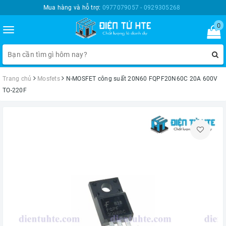
Mua hàng và hỗ trợ:
0977079057 - 0929305268
0
Toggle
navigation
Trang chủ
Mosfets
N-MOSFET công suất 20N60 FQPF20N60C 20A 600V
TO-220F