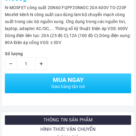
N-MOSFET công suất 20N60 FQPF20N60C 20A 600V TO-220F
Mosfet kênh N công suất cao dùng làm bộ chuyển mạch công
suất trong các bộ nguồn xung. Ứng dụng trong các nguồn tivi,
laptop, adapter AC/DC,... Thông số kỹ thuật: Điện áp VDS: 600V
Dòng điện liên tục: 20A (25 độ C);12A (100 độ C) Dòng điện xung:
80A Điện áp cổng VGS: ± 30V
Số lượng
–
+
MUA NGAY
Giao hàng tận nơi
THÔNG TIN SẢN PHẨM
HÌNH THỨC VẬN CHUYỂN