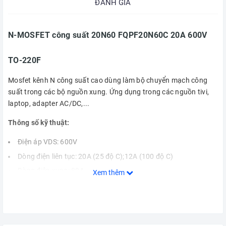
ĐÁNH GIÁ
N-MOSFET công suất 20N60 FQPF20N60C 20A 600V
TO-220F
Mosfet kênh N công suất cao dùng làm bộ chuyển mạch công
suất trong các bộ nguồn xung. Ứng dụng trong các nguồn tivi,
laptop, adapter AC/DC,...
Thông số kỹ thuật:
Điện áp VDS: 600V
Dòng điện liên tục: 20A (25 độ C);12A (100 độ C)
Dòng điện xung: 80A
Xem thêm
Điện áp cổng VGS: ± 30V