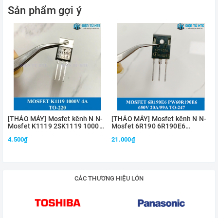
Sản phẩm gợi ý
[THÁO MÁY] Mosfet kênh N N-
[THÁO MÁY] Mosfet kênh N N-
Mosfet K1119 2SK1119 1000V
Mosfet 6R190 6R190E6
4A 3Ω TO-220
IPW60R190E6 650V 20A/59A
4.500₫
21.000₫
TO-247
CÁC THƯƠNG HIỆU LỚN