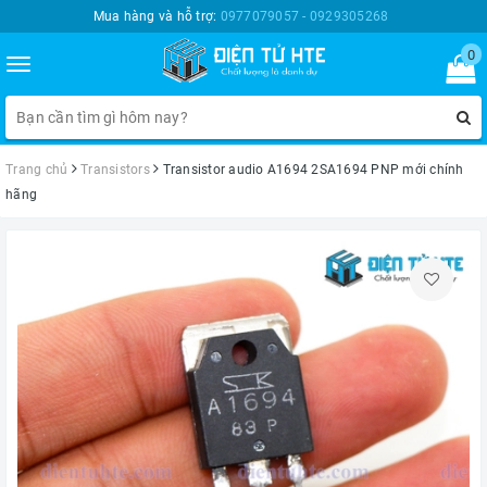
Mua hàng và hỗ trợ:
0977079057 - 0929305268
0
Toggle
navigation
Trang chủ
Transistors
Transistor audio A1694 2SA1694 PNP mới chính
hãng