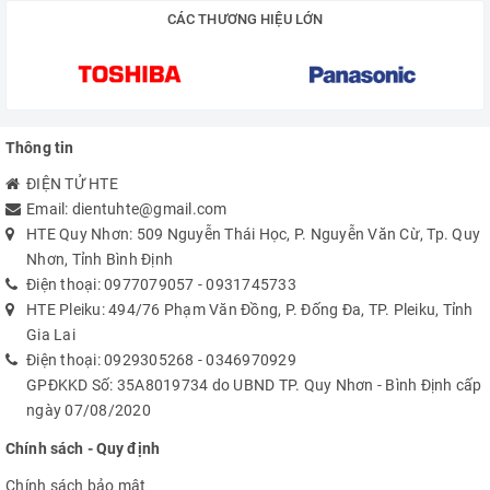
CÁC THƯƠNG HIỆU LỚN
Thông tin
ĐIỆN TỬ HTE
Email:
dientuhte@gmail.com
HTE Quy Nhơn: 509 Nguyễn Thái Học, P. Nguyễn Văn Cừ, Tp. Quy
Nhơn, Tỉnh Bình Định
Điện thoại:
0977079057
-
0931745733
HTE Pleiku: 494/76 Phạm Văn Đồng, P. Đống Đa, TP. Pleiku, Tỉnh
Gia Lai
Điện thoại:
0929305268
-
0346970929
GPĐKKD Số: 35A8019734 do UBND TP. Quy Nhơn - Bình Định cấp
ngày 07/08/2020
Chính sách - Quy định
Chính sách bảo mật