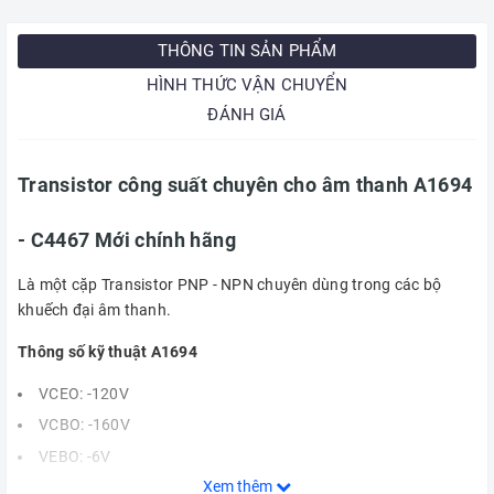
THÔNG TIN SẢN PHẨM
HÌNH THỨC VẬN CHUYỂN
ĐÁNH GIÁ
Transistor công suất chuyên cho âm thanh A1694
- C4467 Mới chính hãng
Là một cặp Transistor PNP - NPN chuyên dùng trong các bộ
khuếch đại âm thanh.
Thông số kỹ thuật A1694
VCEO: -120V
VCBO: -160V
VEBO: -6V
Xem thêm
IB: -8A