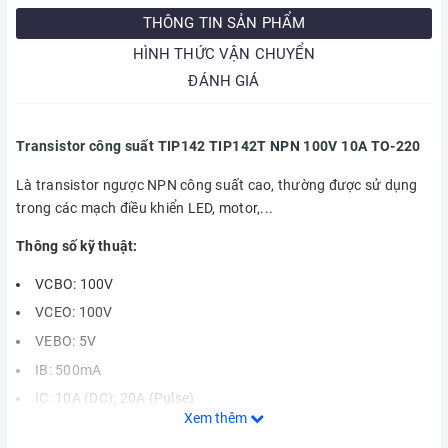
THÔNG TIN SẢN PHẨM
HÌNH THỨC VẬN CHUYỂN
ĐÁNH GIÁ
Transistor công suất TIP142 TIP142T NPN 100V 10A TO-220
Là transistor ngược NPN công suất cao, thường được sử dụng
trong các mạch điều khiển LED, motor,...
Thông số kỹ thuật:
VCBO: 100V
VCEO: 100V
VEBO: 5V
IB: 500mA
IC: 10A (DC); 20A (Pulse)
Xem thêm
Kiểu chân: TO-220