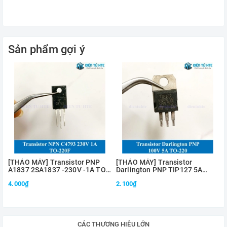
Nhiệt độ hoạt động tối đa (TJ): 150 độ C
Datasheet:
TIP142T
Sản phẩm gợi ý
[THÁO MÁY] Transistor PNP
[THÁO MÁY] Transistor
A1837 2SA1837 -230V -1A TO-
Darlington PNP TIP127 5A
220
100V TO-220
4.000₫
2.100₫
CÁC THƯƠNG HIỆU LỚN