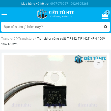
Mua hàng và hỗ trợ:
0977079057 - 0929305268
0
Toggle
navigation
Trang chủ
Transistors
Transistor công suất TIP142 TIP142T NPN 100V
10A TO-220