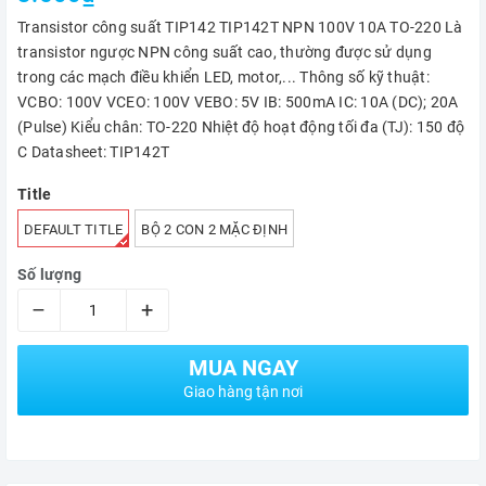
Transistor công suất TIP142 TIP142T NPN 100V 10A TO-220 Là
transistor ngược NPN công suất cao, thường được sử dụng
trong các mạch điều khiển LED, motor,... Thông số kỹ thuật:
VCBO: 100V VCEO: 100V VEBO: 5V IB: 500mA IC: 10A (DC); 20A
(Pulse) Kiểu chân: TO-220 Nhiệt độ hoạt động tối đa (TJ): 150 độ
C Datasheet: TIP142T
Title
DEFAULT TITLE
BỘ 2 CON 2 MẶC ĐỊNH
Số lượng
–
+
MUA NGAY
Giao hàng tận nơi