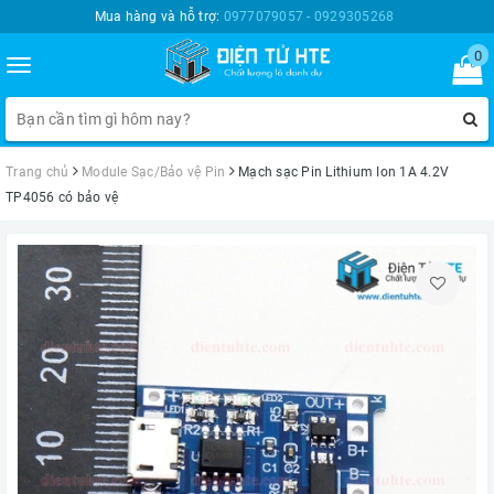
Mua hàng và hỗ trợ:
0977079057 - 0929305268
0
Toggle
navigation
Trang chủ
Module Sạc/Bảo vệ Pin
Mạch sạc Pin Lithium Ion 1A 4.2V
TP4056 có bảo vệ