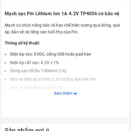
Mạch sạc Pin Lithium Ion 1A 4.2V TP4056 có bảo vệ
Mạch có chức năng bảo vệ hạn chế hiện tượng quá dòng, quá
áp, bảo vệ và tăng cao tuổi thọ của Pin.
Thông số kỹ thuật:
Điện áp vào: 5VDC, cổng USB hoặc pad hàn
Điện áp cắt sạc: 4.2V ± 1%
Dòng sạc tối đa: 1000mA (1A)
Bảo vệ điện áp xả Pin: 2.5V chống làm kiệt Pin
Bảo vệ quá dòng của Pin: 3A
Xem thêm
Đèn báo sạc màu đỏ, báo đầy màu xanh.
Kích thước 26x17mm
Lưu ý:
Khi pin được kết nối lần đầu tiên, có thể không có đầu ra điện
Sản phẩm gợi ý
áp giữa OUT + và OUT – .Trong trường hợp này, mạch bảo vệ có